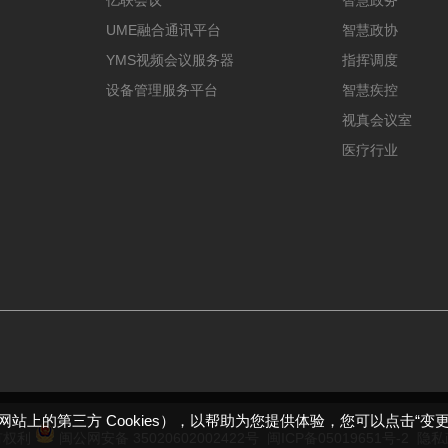
UME融合通讯平台
智慧政协
YMS视频会议服务器
指挥调度
设备管理服务平台
智慧疾控
视真会议室
医疗行业
包括本网站上的第三方 Cookies），以帮助为您提供体验，您可以点击“变
所有权利
闽公网安备 35020602002422号
闽ICP备05019651号-2
隐私