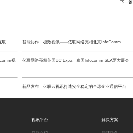
下一
互联
智能协作，极致视讯——亿联网络亮相北京InfoComm
comm视
亿联网络亮相英国UC Expo、泰国Infocomm SEA两大展会
新品发布！亿联云视讯打造安全稳定的全球企业通信平台
视讯平台
解决方案
亿联会议
智慧政务