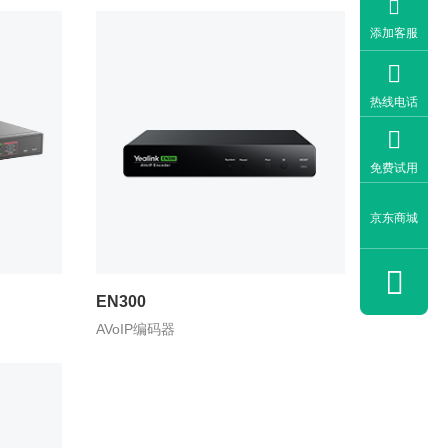

添加客服

热线电话

免费试用
京东商城

EN300
AVoIP编码器