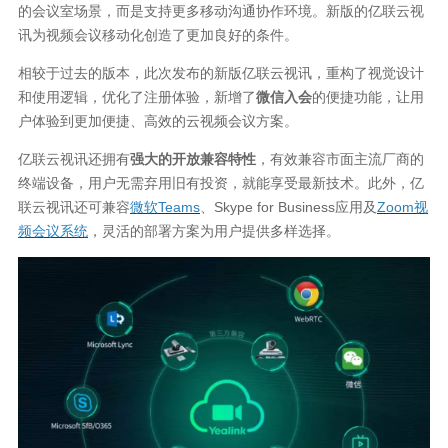
的会议室场景，而是支持更多移动沟通协作环境。新版的亿联云视
讯为视频会议移动化创造了更加良好的条件。
相较于过去的版本，此次发布的新版亿联云视讯，重构了视觉设计
和使用逻辑，优化了注册体验，新增了
微信入会
的便捷功能，让用
户体验到更加便捷、高效的云视频会议方案。
亿联云视讯还拥有
强大的开放兼容特性
，有效兼容市面主流厂商的
终端设备，用户无需弃用旧有投资，就能享受最新技术。此外，亿
联云视讯还可兼容
微软Teams
、Skype for Business应用及
Zoom视
频会议系统
，灵活的部署方案为用户提供多样选择。