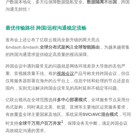
户数据本地化，多方位保障数据隐私安全。
数据隔离不出国
，跨国
沟通无担忧！
最优传输路径 跨国/远程沟通稳定流畅
发布会上还公布了亿联云视讯全新升级的两大亮点
&mdash;&mdash;
全球分布式架构
及
全球智能路由
，为越来越密集
的跨国沟通需求提供稳定高质量的视讯保障。
跨国会议中遇到最常见的问题就是网络环境差异大导致的丢包严
重、音视频质量不佳。有的
视频会议
产品号称支持跨国会议，但仅
仅将服务器部署在海外的云平台上，信息中转和处理的节点还是在
国内，实则无法解决跨国会议常见的高时延和不稳定等问题。
亿联云视讯在全球范围选择
多中心部署模式
，全球服务节点采用分
布式架构，同时满足北美、欧盟、亚洲等主要地区运营服务要求，
有效覆盖全球主要国家及地区。系统采用
SVC/AVC混合模式
，可同
1
时支持
全球千万用户百万并发
，保障业务无中断，满足跨国会议
高效稳定沟通的需求。