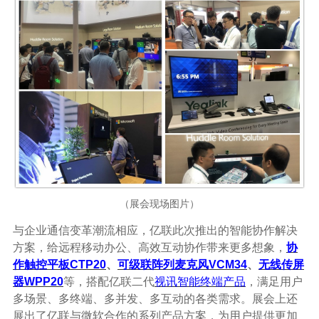
（展会现场图片）
与企业通信变革潮流相应，亿联此次推出的智能协作解决
方案，给远程移动办公、高效互动协作带来更多想象，
协
作触控平板CTP20
、
可级联阵列麦克风VCM34
、
无线传屏
器WPP20
等，搭配亿联二代
视讯智能终端产品
，满足用户
多场景、多终端、多并发、多互动的各类需求。展会上还
展出了亿联与微软合作的系列产品方案，为用户提供更加