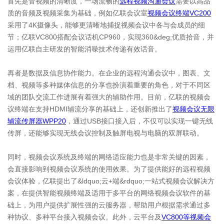
首先是音视频的清晰度，一场流畅的
远程视频沟通会议
需要以高品
质的音频及视频采集为基础，例如亿联会议室
视频会议终端VC200
采用了4K摄像头，能够更清晰地捕捉视频会议中各与会成员的细
节；亿联VC800搭配会议话机CP960，实现360&deg;优质拾音，并
运用亿联自主研发的智能消噪技术传递有效话音。
再者是数据及信息协作能力。在企业的远程沟通会议中，图表、文
档、视频等多种媒体信息的分享也扮演着重要的角色，对于不同区
域的团队交流工作进展有着强大的辅助作用。目前，亿联的视频会
议终端在支持HDMI辅流分享的基础上，还创新推出了
视频会议无限
辅流传屏器WPP20
，通过USB接口接入后，不仅可以实现一键无线
传屏，还能够实现无线会议控制及触屏电视与电脑的双屏联动。
同时，视频会议系统及终端的网络适应能力也是非常关键的因素，
会直接影响到视频会议系统的使用效果。为了提供能好的远程视频
会议体验，亿联提出了&ldquo;云+端&rdquo;一站式视频会议解决方
案，在提供智能视频终端及适用于多平台的网络视频会议软件的基
础上，为用户提供扩展性强的云服务器，帮助用户根据需求通过多
种协议、多种平台接入视频会议。此外，云平台及
VC800等视频会