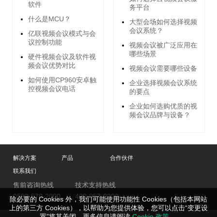
软件
务平台
什么是MCU？
大型会场如何选择视频
会议系统？
亿联视频会议模式与会
议控制功能
视频会议被广泛应用在
哪些场景
硬件视频会议及软件视
频会议优势对比
视频会议需要哪些设备
如何使用CP960安卓触
企业选择视频会议系统
控视频会议电话
的要点
企业如何选购优质的视
频会议品牌与设备？
解决方案
产品
合作伙伴
联系我们
售前咨询热线
技术支持热线
0592-570-2000
400-057-0200
除必要的 Cookies 外，我们可能使用功能性 Cookies（包括本网站
上的第三方 Cookies），以帮助为您提供体验，您可以点击“变更设
置”将其关闭。更多信息请阅读
Cookie 政策
。