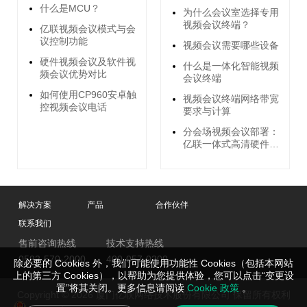
什么是MCU？
为什么会议室选择专用
视频会议终端？
亿联视频会议模式与会
议控制功能
视频会议需要哪些设备
硬件视频会议及软件视
什么是一体化智能视频
频会议优势对比
会议终端
如何使用CP960安卓触
视频会议终端网络带宽
控视频会议电话
要求与计算
分会场视频会议部署：
亿联一体式高清硬件终
端
解决方案
产品
合作伙伴
联系我们
售前咨询热线
技术支持热线
0592-570-2000
400-057-0200
除必要的 Cookies 外，我们可能使用功能性 Cookies（包括本网站
上的第三方 Cookies），以帮助为您提供体验，您可以点击“变更设
置”将其关闭。更多信息请阅读
Cookie 政策
。
Copyright © 2026 厦门亿联网络技术股份有限公司 保留所有权利