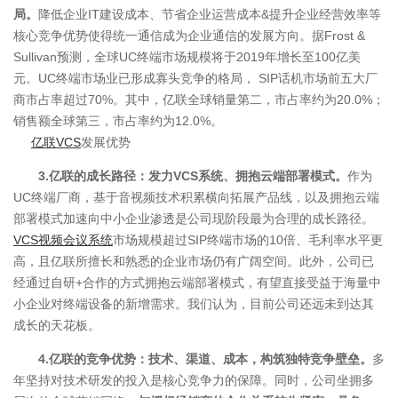
局。
降低企业IT建设成本、节省企业运营成本&提升企业经营效率等
核心竞争优势使得统一通信成为企业通信的发展方向。据Frost &
Sullivan预测，全球UC终端市场规模将于2019年增长至100亿美
元。UC终端市场业已形成寡头竞争的格局， SIP话机市场前五大厂
商市占率超过70%。其中，亿联全球销量第二，市占率约为20.0%；
销售额全球第三，市占率约为12.0%。
亿联VCS
发展优势
3.亿联的成长路径：发力VCS系统、拥抱云端部署模式。
作为
UC终端厂商，基于音视频技术积累横向拓展产品线，以及拥抱云端
部署模式加速向中小企业渗透是公司现阶段最为合理的成长路径。
VCS视频会议系统
市场规模超过SIP终端市场的10倍、毛利率水平更
高，且亿联所擅长和熟悉的企业市场仍有广阔空间。此外，公司已
经通过自研+合作的方式拥抱云端部署模式，有望直接受益于海量中
小企业对终端设备的新增需求。我们认为，目前公司还远未到达其
成长的天花板。
4.亿联的竞争优势：技术、渠道、成本，构筑独特竞争壁垒。
多
年坚持对技术研发的投入是核心竞争力的保障。同时，公司坐拥多