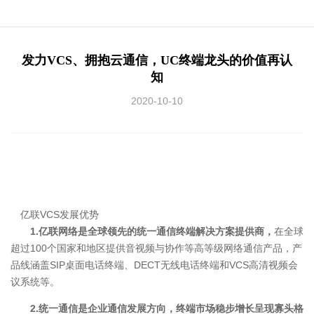
发力VCS、拥抱云通信，UC终端龙头的价值再认
知
2020-10-10
新华社北京12月9日电 （记者梅常伟）第十一次中国—东盟国防部
长非正式会晤视频会议9日举行。会议由中国国务委员兼国防部长魏
凤和同东盟轮值主席国越南国防部长吴春历共同主持。
亿联VCS发展优势
1.亿联网络是全球领先的统一通信终端解决方案提供商，
在全球
超过100个国家和地区提供音视频与协作等高等级网络通信产品，产
品线涵盖SIP桌面电话终端、DECT无线电话终端和VCS高清视频会
议系统等。
2.统一通信是企业通信发展方向，终端市场稳步增长呈现寡头格