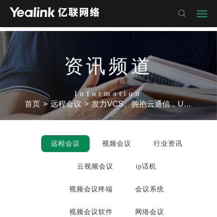

资讯频道
Information
首页
>
远程会议
>
发力VCS、拥抱云通信，UC终端龙头的价值再认知
远程会议
视频会议
行业资讯
云视频会议
ip话机
视频会议终端
会议系统
视频会议软件
网络会议