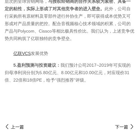
层次的全球营销网络，
与授权经销商的合作关系较为紧密、具备一
定的粘性，实际上形成了对其他竞争者的进入壁垒。
此外，公司自
行采购所有原材料及零部件进行外协生产，即可获得成本优势又可
形成对产品质量的把控。配合音视频核心技术领域的积累，公司的
产品与Polycom、Cissco等相比极具性价比。我们认为，上述竞争优
势共同构筑了亿联独特的竞争壁垒。
亿联VCS
发展优势
5.盈利预测与投资建议：
我们预计公司2017~2019年可实现的
归母净利润分别为5.80亿元、8.00亿元和10.00亿元，对应现价31
倍、22倍和18倍PE，给予“强烈推荐”评级。
东盟防务部门领导人对中国成功控制疫情、恢复经济增长表示祝
贺，对中方积极开展与东盟防务合作表示赞赏，表示愿与中方共同
维护南海局势稳定，共同维护地区和平发展。
上一篇
下一篇