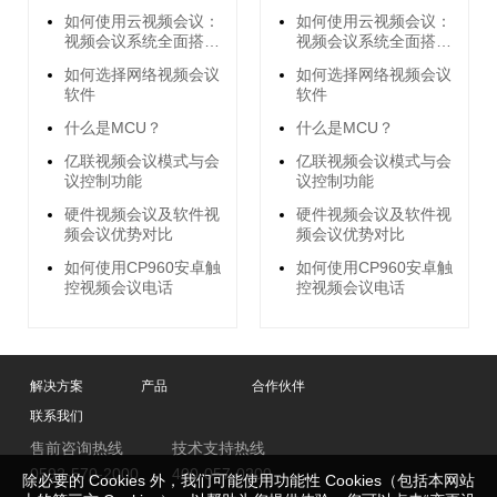
如何使用云视频会议：
如何使用云视频会议：
视频会议系统全面搭建
视频会议系统全面搭建
指南
指南
如何选择网络视频会议
如何选择网络视频会议
软件
软件
什么是MCU？
什么是MCU？
亿联视频会议模式与会
亿联视频会议模式与会
议控制功能
议控制功能
硬件视频会议及软件视
硬件视频会议及软件视
频会议优势对比
频会议优势对比
如何使用CP960安卓触
如何使用CP960安卓触
控视频会议电话
控视频会议电话
解决方案
产品
合作伙伴
联系我们
售前咨询热线
技术支持热线
0592-570-2000
400-057-0200
除必要的 Cookies 外，我们可能使用功能性 Cookies（包括本网站