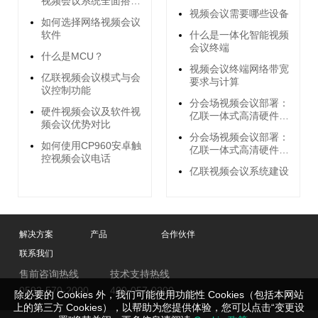
视频会议系统全面搭建
指南
视频会议需要哪些设备
如何选择网络视频会议
软件
什么是一体化智能视频
会议终端
什么是MCU？
视频会议终端网络带宽
亿联视频会议模式与会
要求与计算
议控制功能
分会场视频会议部署：
硬件视频会议及软件视
亿联一体式高清硬件终
频会议优势对比
端
分会场视频会议部署：
如何使用CP960安卓触
亿联一体式高清硬件终
控视频会议电话
端
亿联视频会议系统建设
解决方案
产品
合作伙伴
联系我们
售前咨询热线
技术支持热线
0592-570-2000
400-057-0200
除必要的 Cookies 外，我们可能使用功能性 Cookies（包括本网站
上的第三方 Cookies），以帮助为您提供体验，您可以点击“变更设