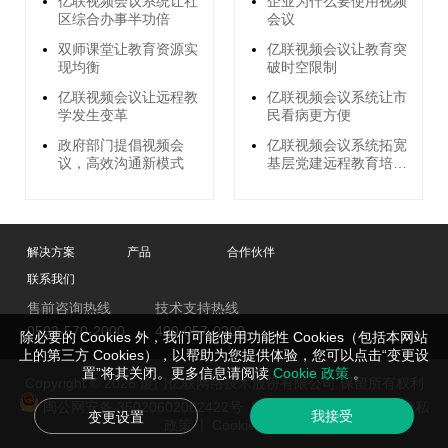
亿联视频会议系统让社
企业为什么要使用视频
区综合办事半功倍
会议
双师课堂让教育资源实
亿联视频会议让教育突
现均衡
破时空限制
亿联视频会议让远程教
亿联视频会议系统让市
学发生变革
民看病更方便
政府部门提倡视频会
亿联视频会议系统拓宽
议，高效沟通新模式
基层党建远程教育培训
渠道
解决方案
产品
合作伙伴
联系我们
售前咨询热线
技术支持热线
0592-570-2000
400-057-0200
除必要的 Cookies 外，我们可能使用功能性 Cookies（包括本网站
上的第三方 Cookies），以帮助为您提供体验，您可以点击“变更设
置”将其关闭。更多信息请阅读
Cookie 政策
。
Copyright © 2026 厦门亿联网络技术股份有限公司 保留所有权利
闽公网安备 35020602002422号
闽ICP备05019651号-2
隐私
我接受
变更设置
|
政策
Cookie管理