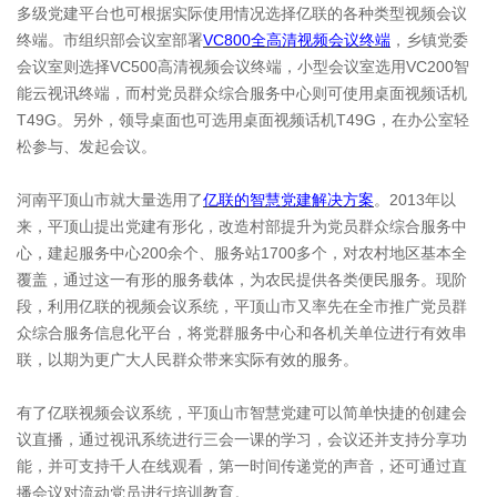
多级党建平台也可根据实际使用情况选择亿联的各种类型视频会议
终端。市组织部会议室部署
VC800全高清视频会议终端
，乡镇党委
会议室则选择VC500高清视频会议终端，小型会议室选用VC200智
能云视讯终端，而村党员群众综合服务中心则可使用桌面视频话机
T49G。另外，领导桌面也可选用桌面视频话机T49G，在办公室轻
松参与、发起会议。
河南平顶山市就大量选用了
亿联的智慧党建解决方案
。2013年以
来，平顶山提出党建有形化，改造村部提升为党员群众综合服务中
心，建起服务中心200余个、服务站1700多个，对农村地区基本全
覆盖，通过这一有形的服务载体，为农民提供各类便民服务。现阶
段，利用亿联的视频会议系统，平顶山市又率先在全市推广党员群
众综合服务信息化平台，将党群服务中心和各机关单位进行有效串
联，以期为更广大人民群众带来实际有效的服务。
有了亿联视频会议系统，平顶山市智慧党建可以简单快捷的创建会
议直播，通过视讯系统进行三会一课的学习，会议还并支持分享功
能，并可支持千人在线观看，第一时间传递党的声音，还可通过直
播会议对流动党员进行培训教育。