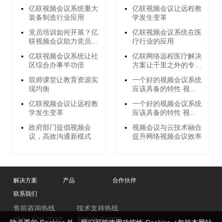
亿联视频会议系统重大
亿联视频会议让远程教
装备制造行业应用
学发生变革
党员培训如何开展？亿
亿联视频会议系统在医
联视频会议助力党员远
疗行业的应用
程培训
亿联视频会议系统让社
亿联网络远程医疗解决
区综合办事半功倍
方案让千里之外的专家
为您看病成为现实
双师课堂让教育资源实
一个好的视频会议系统
现均衡
应该具备的特性 视频
会议趋势
亿联视频会议让远程教
一个好的视频会议系统
学发生变革
应该具备的特性 视频
会议趋势
政府部门提倡视频会
视频会议与云技术融合
议，高效沟通新模式
提升网络视频会议效率
解决方案
产品
合作伙伴
联系我们
售前咨询热线
技术支持热线
0592-570-2000
400-057-0200