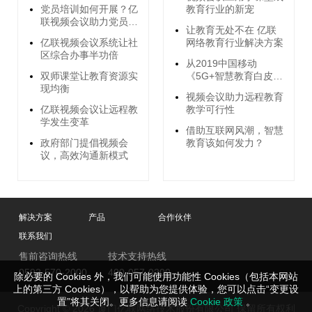
党员培训如何开展？亿
教育行业的新宠
联视频会议助力党员远
让教育无处不在 亿联
程培训
亿联视频会议系统让社
网络教育行业解决方案
区综合办事半功倍
从2019中国移动
双师课堂让教育资源实
《5G+智慧教育白皮
现均衡
书》看远程智慧教育行
视频会议助力远程教育
业发展
亿联视频会议让远程教
教学可行性
学发生变革
借助互联网风潮，智慧
政府部门提倡视频会
教育该如何发力？
议，高效沟通新模式
解决方案
产品
合作伙伴
联系我们
售前咨询热线
技术支持热线
0592-570-2000
400-057-0200
除必要的 Cookies 外，我们可能使用功能性 Cookies（包括本网站
上的第三方 Cookies），以帮助为您提供体验，您可以点击“变更设
置”将其关闭。更多信息请阅读
Cookie 政策
。
Copyright © 2026 厦门亿联网络技术股份有限公司 保留所有权利