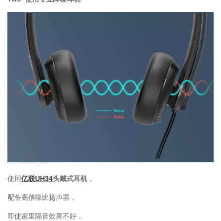
使用
亿联UH34
头戴式耳机
，
配备高信噪比扬声器，
即使家里隔音效果不好，