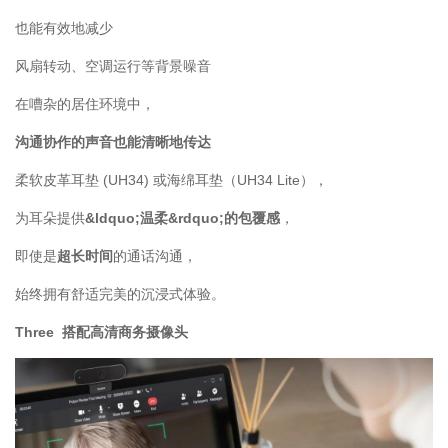
也能有效地减少
风扇转动、空调运行等背景噪音
在嘈杂的居住环境中，
沟通协作的声音也能清晰地传达
柔软皮革耳垫 (UH34) 或海绵耳垫（UH34 Lite），
为耳朵提供
&ldquo;温柔&rdquo;的包覆感
，
即使是
超长时间
的通话沟通，
始终拥有舒适完美的沉浸式体验。
Three 搭配高清商务摄像头