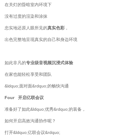
在关灯的昏暗室内环境下
没有过度的渲染和涂抹
忠实地还原人眼所见的
真实色彩
，
出色完整地呈现真实的自己和身边环境
如此非凡的
专业级音视频沉浸式体验
在家也能轻松享受和团队
&ldquo;面对面&rdquo;的畅快沟通
Four 开启亿联会议
准备好了如此&ldquo;优秀&rdquo;的装备，
如何开启高效沟通协作呢？
打开&ldquo;亿联会议&rdquo;