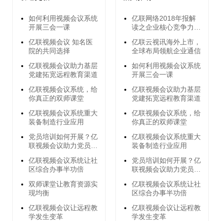
如何利用视频会议系统
亿联网络2018年报解
开展三会一课
读之企业核心竞争力分
析
亿联视频会议 知名医
亿联云视讯海外上市，
院的共同选择
全球布局领航企业通信
亿联视频会议助力基层
如何利用视频会议系统
党建拓宽远程教育渠道
开展三会一课
亿联视频会议系统，给
亿联视频会议助力基层
你真正的双师课堂
党建拓宽远程教育渠道
亿联视频会议系统重大
亿联视频会议系统，给
装备制造行业应用
你真正的双师课堂
党员培训如何开展？亿
亿联视频会议系统重大
联视频会议助力党员远
装备制造行业应用
程培训
亿联视频会议系统让社
党员培训如何开展？亿
区综合办事半功倍
联视频会议助力党员远
程培训
双师课堂让教育资源实
亿联视频会议系统让社
现均衡
区综合办事半功倍
亿联视频会议让远程教
亿联视频会议让远程教
学发生变革
学发生变革