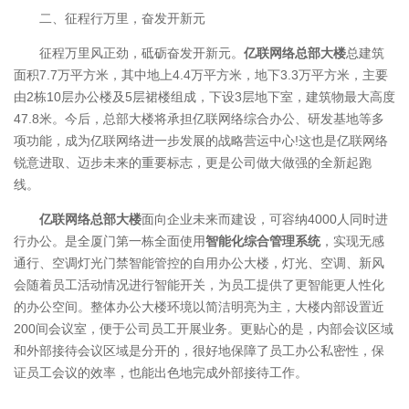
二、征程行万里，奋发开新元
征程万里风正劲，砥砺奋发开新元。
亿联网络总部大楼
总建筑
面积7.7万平方米，其中地上4.4万平方米，地下3.3万平方米，主要
由2栋10层办公楼及5层裙楼组成，下设3层地下室，建筑物最大高度
47.8米。今后，总部大楼将承担亿联网络综合办公、研发基地等多
项功能，成为亿联网络进一步发展的战略营运中心!这也是亿联网络
锐意进取、迈步未来的重要标志，更是公司做大做强的全新起跑
线。
亿联网络总部大楼
面向企业未来而建设，可容纳4000人同时进
行办公。是全厦门第一栋全面使用
智能化综合管理系统
，实现无感
通行、空调灯光门禁智能管控的自用办公大楼，灯光、空调、新风
会随着员工活动情况进行智能开关，为员工提供了更智能更人性化
的办公空间。整体办公大楼环境以简洁明亮为主，大楼内部设置近
200间会议室，便于公司员工开展业务。更贴心的是，内部会议区域
和外部接待会议区域是分开的，很好地保障了员工办公私密性，保
证员工会议的效率，也能出色地完成外部接待工作。