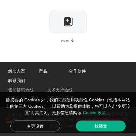
产品资料
解决方案
产品
合作伙伴
联系我们
售前咨询热线
技术支持热线
0592-570-2000
400-057-0200
除必要的 Cookies 外，我们可能使用功能性 Cookies（包括本网站
上的第三方 Cookies），以帮助为您提供体验，您可以点击“变更设
置”将其关闭。更多信息请阅读
Cookie 政策
。
Copyright © 2026 厦门亿联网络技术股份有限公司 保留所有权利
闽公网安备 35020602002422号
闽ICP备05019651号-2
隐私
|
政策
Cookie管理
我接受
变更设置