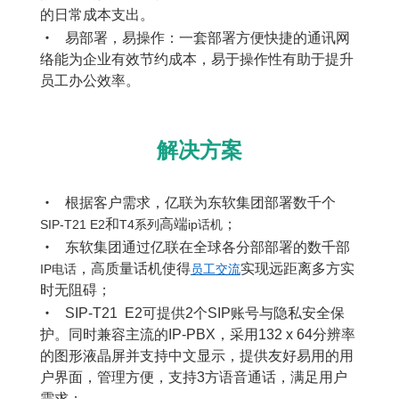
的日常成本支出。
•
易部署，易操作：一套部署方便快捷的通讯网
络能为企业有效节约成本，易于操作性有助于提升
员工办公效率。
解决方案
•
根据客户需求，亿联为东软集团部署数千个
和
高端
；
SIP-T21 E2
T4系列
ip话机
•
东软集团通过亿联在全球各分部部署的数千部
，高质量话机使得
实现远距离多方实
IP电话
员工交流
时无阻碍；
•
SIP-T21 E2可提供2个SIP账号与隐私安全保
护。同时兼容主流的IP-PBX，采用132 x 64分辨率
的图形液晶屏并支持中文显示，提供友好易用的用
户界面，管理方便，支持3方语音通话，满足用户
需求；