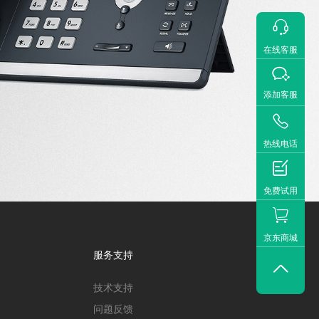

在线客服

添加客服

热线电话

免费试用
京东商城
服务支持

技术支持
问题反馈