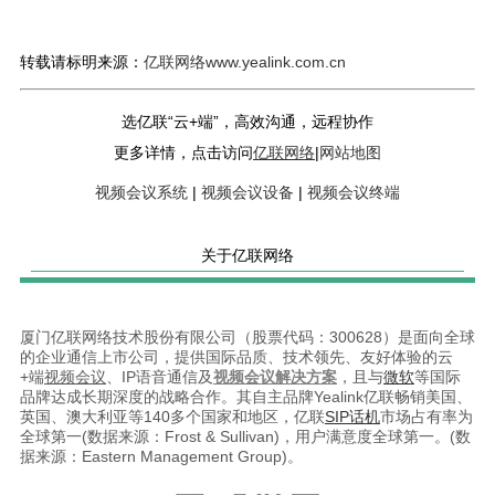
转载请标明来源：
亿联网络www.yealink.com.cn
选亿联“云+端”，高效沟通，远程协作
更多详情，点击访问
亿联网络
|
网站地图
视频会议系统
|
视频会议设备
|
视频会议终端
关于亿联网络
厦门亿联网络技术股份有限公司（股票代码：300628）是面向全球
的企业通信上市公司，提供国际品质、技术领先、友好体验的云
+端
视频会议
、IP语音通信及
视频会议解决方案
，且与
微软
等国际
品牌达成长期深度的战略合作。其自主品牌Yealink亿联畅销美国、
英国、澳大利亚等140多个国家和地区，亿联
SIP话机
市场占有率为
全球第一(数据来源：Frost & Sullivan)，用户满意度全球第一。(数
据来源：Eastern Management Group)。