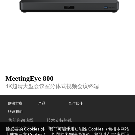
MeetingEye 800
4K超清大型会议室分体式视频会议终端
解决方案
产品
合作伙伴
联系我们
售前咨询热线
技术支持热线
0592-570-2000
400-057-0200
除必要的 Cookies 外，我们可能使用功能性 Cookies（包括本网站
上的第三方 Cookies），以帮助为您提供体验，您可以点击“变更设