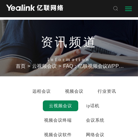

资讯频道
Information
首页
>
云视频会议
>
FAQ：亿联视频会议WPP20无线辅流传屏器
远程会议
视频会议
行业资讯
云视频会议
ip话机
视频会议终端
会议系统
视频会议软件
网络会议