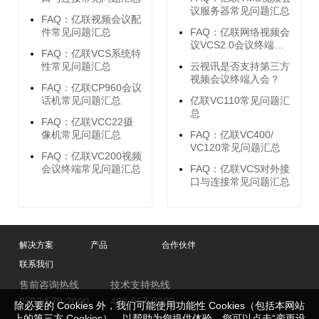
议服务器常见问题汇总
FAQ：亿联视频会议配
件常见问题汇总
FAQ：亿联网络视频会
议VCS2.0会议终端软
FAQ：亿联VCS系统特
件功能
性常见问题汇总
云视讯是否支持第三方
视频会议终端入会？
FAQ：亿联CP960会议
话机常见问题汇总
亿联VC110常见问题汇
总
FAQ：亿联VCC22摄
像机常见问题汇总
FAQ：亿联VC400/
VC120常见问题汇总
FAQ：亿联VC200视频
会议终端常见问题汇总
FAQ：亿联VCS对外接
口与连接常见问题汇总
解决方案
产品
合作伙伴
联系我们
售前咨询热线
技术支持热线
0592-570-2000
400-057-0200
除必要的 Cookies 外，我们可能使用功能性 Cookies（包括本网站
上的第三方 Cookies），以帮助为您提供体验，您可以点击“变更设