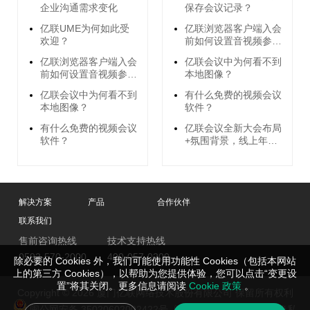
企业沟通需求变化
保存会议记录？
亿联UME为何如此受
亿联浏览器客户端入会
欢迎？
前如何设置音视频参
数？
亿联浏览器客户端入会
亿联会议中为何看不到
前如何设置音视频参
本地图像？
数？
亿联会议中为何看不到
有什么免费的视频会议
本地图像？
软件？
有什么免费的视频会议
亿联会议全新大会布局
软件？
+氛围背景，线上年会
就用它了！
解决方案
产品
合作伙伴
联系我们
售前咨询热线
技术支持热线
0592-570-2000
400-057-0200
除必要的 Cookies 外，我们可能使用功能性 Cookies（包括本网站
上的第三方 Cookies），以帮助为您提供体验，您可以点击“变更设
置”将其关闭。更多信息请阅读
Cookie 政策
。
Copyright © 2026 厦门亿联网络技术股份有限公司 保留所有权利
闽公网安备 35020602002422号
闽ICP备05019651号-2
隐私