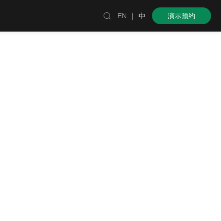

EN
|
中
演示预约