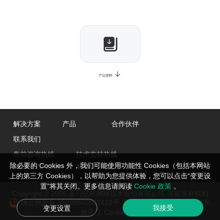
产品资料
解决方案
产品
合作伙伴
联系我们
售前咨询热线
技术支持热线
除必要的 Cookies 外，我们可能使用功能性 Cookies（包括本网站
0592-570-2000
400-057-0200
上的第三方 Cookies），以帮助为您提供体验，您可以点击“变更设
置”将其关闭。更多信息请阅读
Cookie 政策
。
Copyright © 2026 厦门亿联网络技术股份有限公司 保留所有权利
闽公网安备 35020602002422号
闽ICP备05019651号-2
隐私
我接受
变更设置
|
政策
Cookie管理