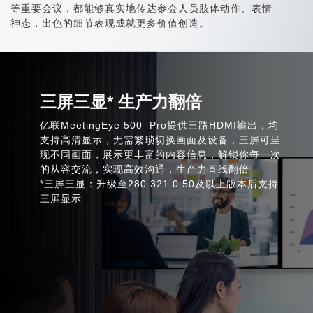
等重要会议，都能够真实地传达参会
人
员肢体动作、表情
神态，出色的细节表现成就更多价值创造。
三屏三显* 生产力翻倍
亿联MeetingEye 500 Pro提供三路HDMI输出，均
支持高清显示，无需繁琐切换画面及设备，三屏可呈
现不同画面，展示更丰富的内容信息，解锁你每一次
的从容交流，实现高效沟通，生产力直线翻倍
*三屏三显：升级至280.321.0.50及以上版本后支持
三屏显示