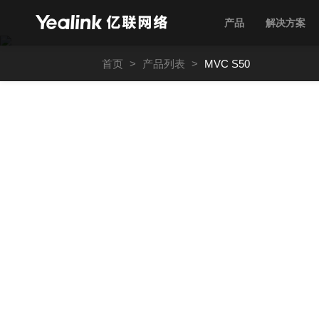
产品
解决方案
MVC
S50
首页
>
产品列表
>
MVC S50
–
适
用
于
中
大
型
微
软
Teams
会
议
室