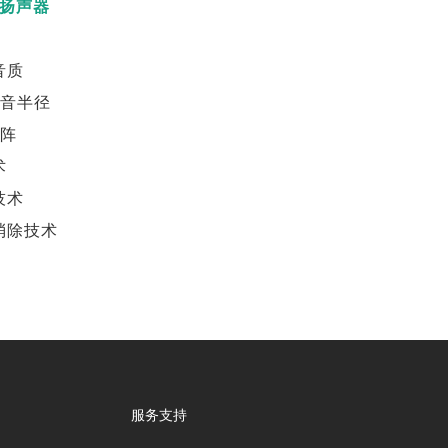
0扬声器
音质
拾音半径
矩阵
术
技术
消除技术
服务支持