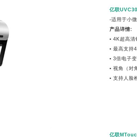
亿联UVC30
-适用于小
产品详情:
• 4K超高
• 最高支持4
• 3倍电子
• 视角（对角
• 支持人
亿联MTou