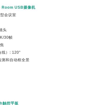
 Room USB摄像机
微型会议室
清镜头
K/30帧
变焦
线）: 120°
脸检测和自动框全景
ch触控平板