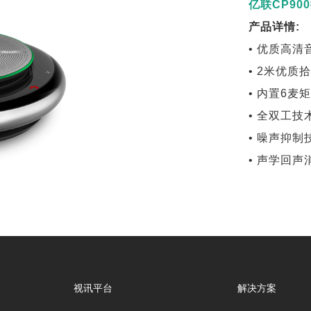
亿联CP90
产品详情:
• 优质高清
• 2米优质
• 内置6麦
• 全双工技
• 噪声抑制
• 声学回声
视讯平台
解决方案