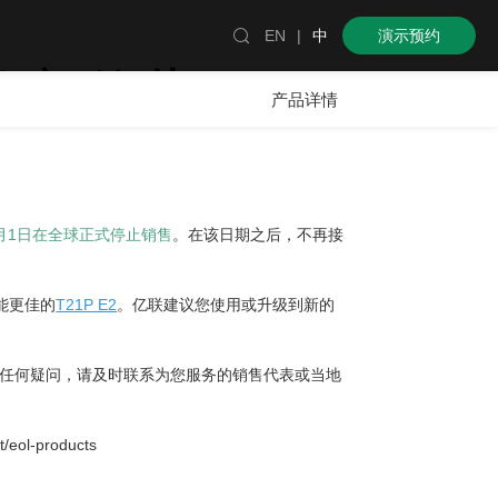

EN
|
中
演示预约
 退市公告
产品详情
月1
日在全球正式停止销售
。在该日期之后，不再接
能更佳的
T21P E2
。亿联建议您使用或升级到新的
型有任何疑问，请及时联系为您服务的销售代表或当地
t/eol-products