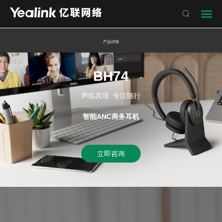

产品详情
BH74
声临其境 专注随行
智能ANC商务耳机
立即咨询