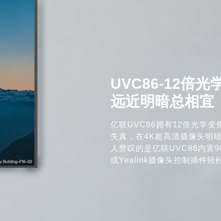
UVC86-12倍
远近明暗总相宜
亿联UVC86拥有12倍光学
失真，在4K超高清摄像头明
人赞叹的是亿联UVC86内置
或Yealink摄像头控制插