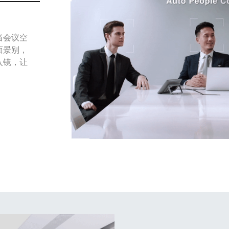
当会议空
面景别，
入镜，让