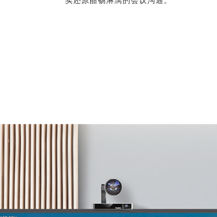
实还原酣畅淋漓的会议沟通。