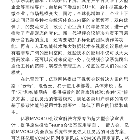
会议系统的需求，市场开始下沉。其用户不再局限于大型
企业等高端客户，而是向下渗透到CUHK、的中型甚至小
微企业，市场规模变大。同时，全球化增加了、企业上下
游之间乃至各种社会经济体企业内部的交流频率，双向延
伸了、的交流深度，改变了企业员工的年龄层次，进一步
推动了产品形态的变化。新一代视频会议解决方案不再局
限于音视频的应用，还需要增加多样化的团队协作等功
能。再者，人工智能技术和大数据技术在视频会议系统中
有着非常广阔的应用空间。这些技术的应用不仅可以大大
提高效率，还可以反过来促进业务，使视频会议系统跳出
通信工具的范畴，演变为管理工具，彻底改变人们的办公
模式。
在此背景下，亿联网络提出了
视频会议解决方案
的思
路：“云端”、混合云、易于使用和部署。具体来说，基
于“云”和智能网络，提供极致的影音表演体验;多种“云”解
决方案，提供灵活的部署模式，满足各类用户群体的需求;
基于极致性能的易用性和部署性，降低了用户的门槛和成
本。
亿联MVC940会议室解决方案专为超大型会议室设
计，提供原生微软Teams会议室应用界面，一键入会。亿
联MVC940为会议室系统带来更强大且灵活的可选方案。
可选择亿联VCM34阵列麦克风或 VCM38吊顶麦克风，搭