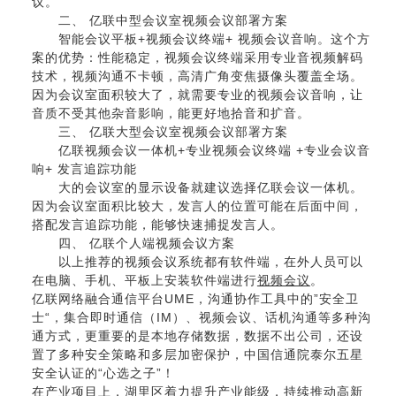
议。
二、 亿联中型会议室视频会议部署方案
智能会议平板+
视频会议终端
+ 视频会议音响。这个方
案的优势：性能稳定，视频会议终端采用专业音视频解码
技术，视频沟通不卡顿，高清广角变焦摄像头覆盖全场。
因为会议室面积较大了，就需要专业的视频会议音响，让
音质不受其他杂音影响，能更好地拾音和扩音。
三、 亿联大型会议室
视频会议部署方案
亿联视频会议一体机+专业视频会议终端 +专业会议音
响+ 发言追踪功能
大的会议室的显示设备就建议选择亿联会议一体机。
因为会议室面积比较大，发言人的位置可能在后面中间，
搭配发言追踪功能，能够快速捕捉发言人。
四、 亿联个人端视频会议方案
以上推荐的视频会议系统都有软件端，在外人员可以
在电脑、手机、平板上安装软件端进行
视频会议
。
亿联网络融合通信平台
UME
，沟通协作工具中的”安全卫
士“，集合即时通信（IM）、
视频会议
、话机沟通等多种沟
通方式，更重要的是本地存储数据，数据不出公司，还设
置了多种安全策略和多层加密保护，中国信通院泰尔五星
安全认证的“心选之子”！
在产业项目上，湖里区着力提升产业能级，持续推动高新