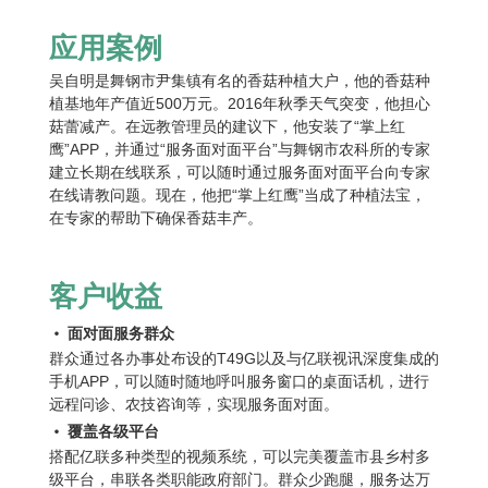
应用案例
吴自明是舞钢市尹集镇有名的香菇种植大户，他的香菇种
植基地年产值近500万元。2016年秋季天气突变，他担心
菇蕾减产。在远教管理员的建议下，他安装了“掌上红
鹰”APP，并通过“服务面对面平台”与舞钢市农科所的专家
建立长期在线联系，可以随时通过服务面对面平台向专家
在线请教问题。现在，他把“掌上红鹰”当成了种植法宝，
在专家的帮助下确保香菇丰产。
客户收益
•
面对面服务群众
群众通过各办事处布设的T49G以及与亿联视讯深度集成的
手机APP，可以随时随地呼叫服务窗口的桌面话机，进行
远程问诊、农技咨询等，实现服务面对面。
•
覆盖各级平台
搭配亿联多种类型的视频系统，可以完美覆盖市县乡村多
级平台，串联各类职能政府部门。群众少跑腿，服务达万