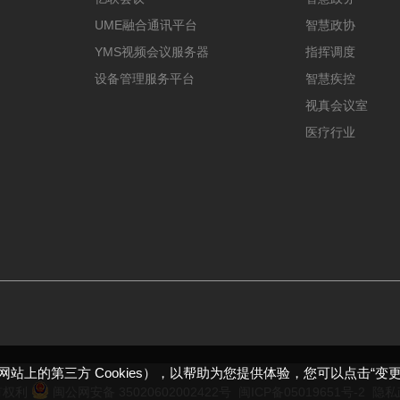
UME融合通讯平台
智慧政协
YMS视频会议服务器
指挥调度
设备管理服务平台
智慧疾控
视真会议室
医疗行业
包括本网站上的第三方 Cookies），以帮助为您提供体验，您可以点击“变
所有权利
闽公网安备 35020602002422号
闽ICP备05019651号-2
隐私