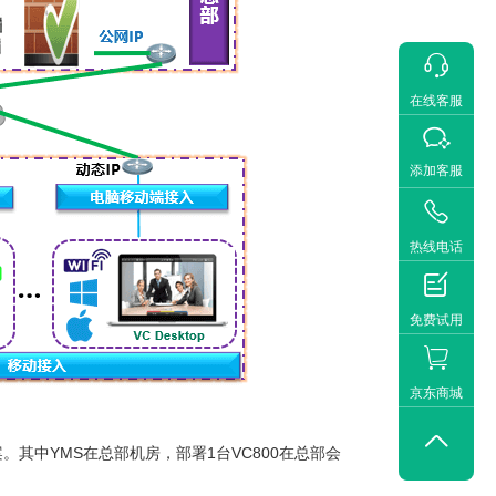

在线客服

添加客服

热线电话

免费试用
京东商城

。其中YMS在总部机房，部署1台VC800在总部会