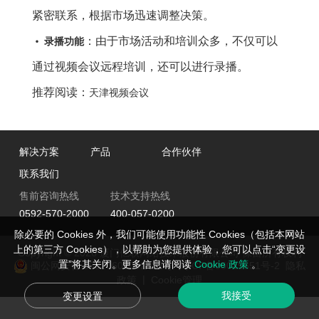
紧密联系，根据市场迅速调整决策。
•
：由于市场活动和培训众多，不仅可以
录播功能
通过视频会议远程培训，还可以进行录播。
推荐阅读：
天津视频会议
解决方案
产品
合作伙伴
联系我们
售前咨询热线
技术支持热线
0592-570-2000
400-057-0200
除必要的 Cookies 外，我们可能使用功能性 Cookies（包括本网站
上的第三方 Cookies），以帮助为您提供体验，您可以点击“变更设
Copyright © 2026 厦门亿联网络技术股份有限公司 保留所有权利
置”将其关闭。更多信息请阅读
Cookie 政策
。
闽公网安备 35020602002422号
闽ICP备05019651号-2
隐私
|
政策
Cookie管理
我接受
变更设置