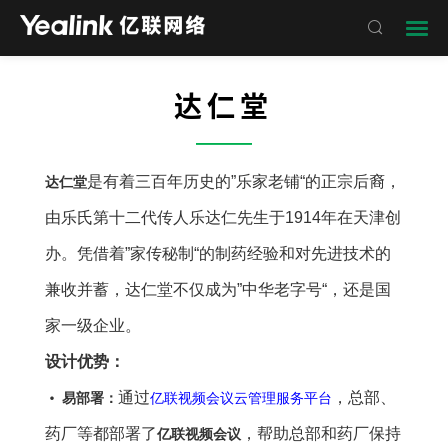

达仁堂
——
是有着三百年历史的”乐家老铺“的正宗后裔，
达仁堂
由乐氏第十二代传人乐达仁先生于1914年在天津创
办。凭借着”家传秘制“的制药经验和对先进技术的
兼收并蓄，达仁堂不仅成为”中华老字号“，还是国
家一级企业。
设计优势：
•
通过
，总部、
易部署：
亿联视频会议云管理服务平台
药厂等都部署了
，帮助总部和药厂保持
亿联视频会议