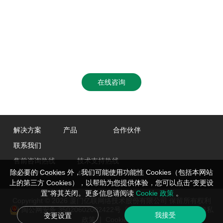
在线咨询
解决方案
产品
合作伙伴
联系我们
售前咨询热线
技术支持热线
除必要的 Cookies 外，我们可能使用功能性 Cookies（包括本网站
0592-570-2000
400-057-0200
上的第三方 Cookies），以帮助为您提供体验，您可以点击“变更设
置”将其关闭。更多信息请阅读
Cookie 政策
。
Copyright © 2026 厦门亿联网络技术股份有限公司 保留所有权利
闽公网安备 35020602002422号
闽ICP备05019651号-2
隐私
我接受
变更设置
|
政策
Cookie管理