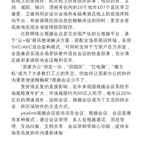
起线上防疫指挥。此次线上防疫指挥部署，包括西安、宝
鸡、咸阳、铜川、渭南等在内的10个地市107个县区等卫
健委、卫健局同步设分会场和各隔离酒店线上防疫指挥联
动平台，有效保障抗疫信息的顺畅传达的同时，更安全更
高效地实现全省疫情联防联控。
亿联网络云视频会议是完全国产化的云视频平台，基
于“云+端”视讯整体解决方案，搭配全场景视讯终端，采用
SVC/AVC混合架构模式，可同时支持千万用户百万并发，
全面兼容实现全场景软硬件混合会议的快速部署，充分满
足政府多级联动会议顺利召开。
“居家办公”消息一出，“回园区”、“扛电脑”、“搬主
机”成为了大多数打工人的常态。但如何让居家办公的协作
沟通更便捷顺畅呢?视频会议少不了。
受疫情反复的直接影响，近年来我国
视频会议系统
市
场规模逐年扩大，市场规模约为50亿人民币，每年以20%
左右的增速成长，远程会议、视频会议成为了主流的跨企
业、跨区域协作的主流方式。
yealink视频会议
提供语音会议、视频会议、
会议直播
等多种模式，通过会议管理、多人音视频通话、消息管
理、互动白板、文档共享、会议录制等核心功能，提供全
场景高效协作沟通新体验