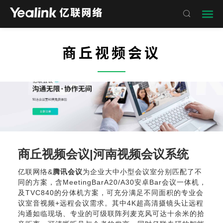

商丘视频会议
——
商丘视频会议|
河南视频会议系统
亿联网络&
腾讯会议
为企业大中小型会议室分别匹配了不
同的方案，
含MeetingBarA20/A30
安卓Bar会议一体机，
及TVC840的分体机方案，可充分满足不同面积的专业会
议室音视频+
远程会议
需求。其中4K超高清摄镜头让远程
沟通如临现场、专业的可级联阵列麦克风可达十余米的拾