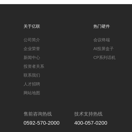
关于亿联
热门硬件
公司简介
会议终端
企业荣誉
AI投屏盒子
新闻中心
CP系列话机
投资者关系
联系我们
人才招聘
网站地图
售前咨询热线
技术支持热线
0592-570-2000
400-057-0200