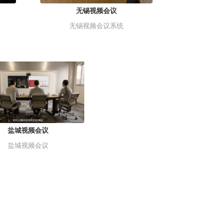
无锡视频会议
无锡视频会议系统
盐城视频会议
盐城视频会议