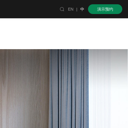

EN
|
中
演示预约