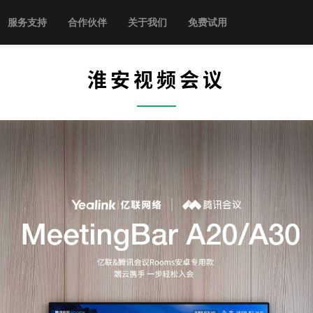
服务支持
合作伙伴
关于我们
免费试用
淮安视频会议
——