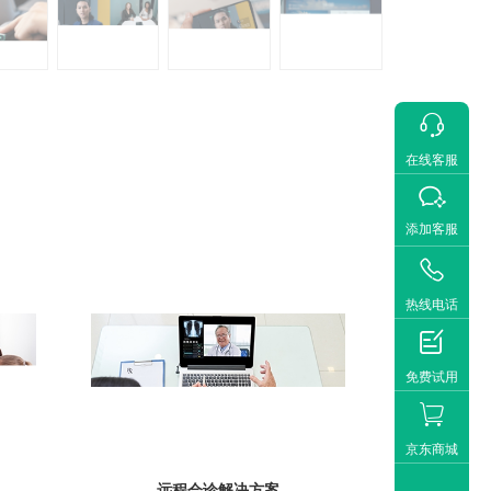

在线客服

添加客服

热线电话

免费试用
京东商城
远程会诊解决方案