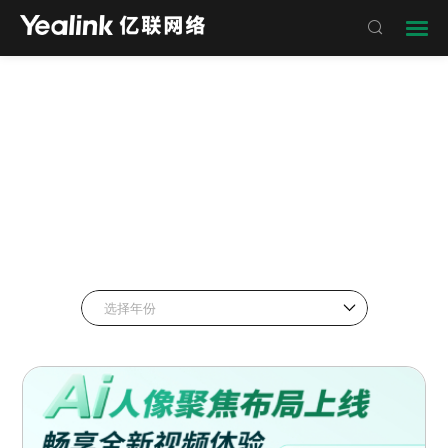

标签: "云+端"