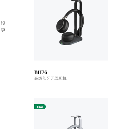
人设
，更
BH76
高级蓝牙无线耳机