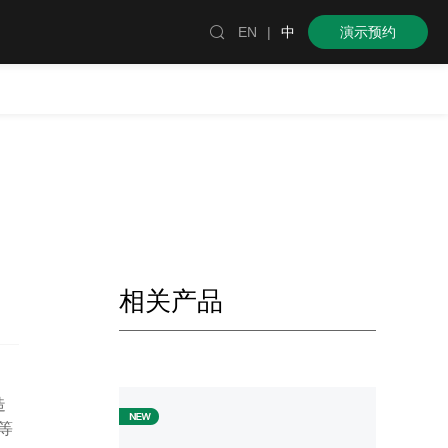

EN
|
中
演示预约
相关产品
造
等