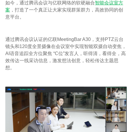
如今，通过腾讯会议与亿联网络的软硬融合
智能会议室方
案
，打造了一个真正让大家实现群策群力，高效协同的创
意平台。
通过腾讯会议认证的亿联MeetingBar A30，支持PTZ云台
镜头和120度全景摄像在会议室中实现智能双摄自动变焦，
AI语音追踪全方位聚焦 “C位”发言人，听得清，看得全，高
效传达一线采访信息，激发想法创意，轻松传达主题思
想。