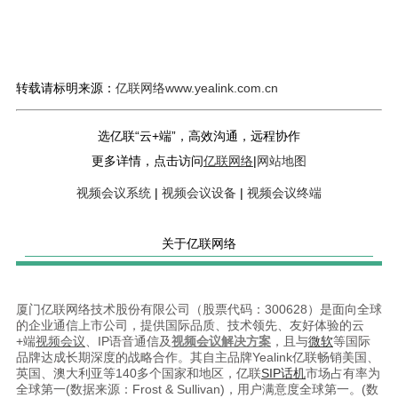
转载请标明来源：
亿联网络www.yealink.com.cn
选亿联“云+端”，高效沟通，远程协作
更多详情，点击访问
亿联网络
|
网站地图
视频会议系统
|
视频会议设备
|
视频会议终端
关于亿联网络
厦门亿联网络技术股份有限公司（股票代码：300628）是面向全球
的企业通信上市公司，提供国际品质、技术领先、友好体验的云
+端
视频会议
、IP语音通信及
视频会议解决方案
，且与
微软
等国际
品牌达成长期深度的战略合作。其自主品牌Yealink亿联畅销美国、
英国、澳大利亚等140多个国家和地区，亿联
SIP话机
市场占有率为
全球第一(数据来源：Frost & Sullivan)，用户满意度全球第一。(数