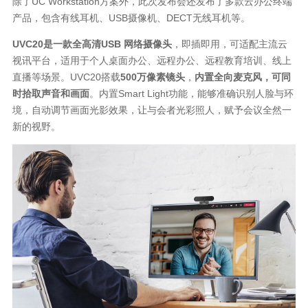
除了UC Workstation方案外，此次发布会还发布了多款云办公终端
产品，包含有线耳机、USB摄像机、DECT无线耳机等。
UVC20是一款全高清USB 网络摄像头
，即插即用，可适配主流云
视讯平台，适用于个人桌面办公、远程办公、远程教育培训、线上
直播等场景。UVC20搭载
500万像素镜头
，
内置全向麦克风，可同
时拾取声音和画面
。内置Smart Light功能，能够准确识别人脸与环
境，自动调节画面光影效果，让与会者光彩照人，赋予会议全然一
新的视野。