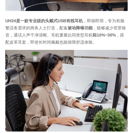
UH34是一款专业级的头戴式USB有线耳机
，即插即用，专为有频
繁话务需求的商务人士打造，配备
被动降噪功能
，能够减少背景噪
音，通话人声干净清晰。耳机重量比同类型耳机
轻10%~30%
，搭
配皮革耳套，即使长时间佩戴也能保障舒适体验。