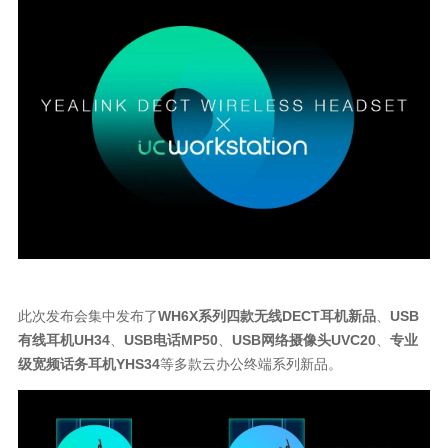
此次发布会集中发布了
WH6X系列四款无线DECT耳机新品
、
USB
有线耳机UH34
、
USB电话MP50
、
USB网络摄像头UVC20
、
专业
级宽频话务耳机YHS34
等多款云办公终端系列新品。