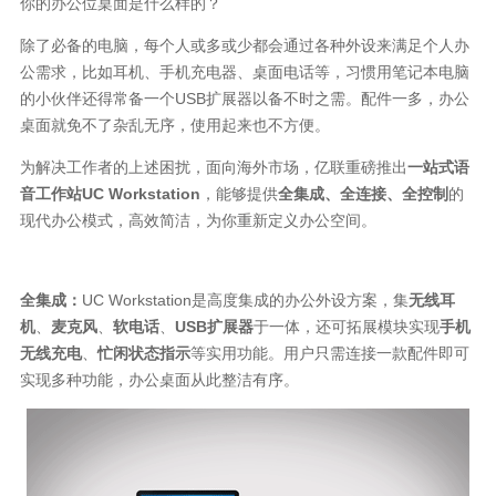
你的办公位桌面是什么样的？
除了必备的电脑，每个人或多或少都会通过各种外设来满足个人办
公需求，比如耳机、手机充电器、桌面电话等，习惯用笔记本电脑
的小伙伴还得常备一个USB扩展器以备不时之需。配件一多，办公
桌面就免不了杂乱无序，使用起来也不方便。
为解决工作者的上述困扰，面向海外市场，亿联重磅推出
一站式语
音工作站UC Workstation
，能够提供
全集成、全连接、全控制
的
现代办公模式，高效简洁，为你重新定义办公空间。
全集成：
UC Workstation是高度集成的办公外设方案，集
无线耳
机
、
麦克风
、
软电话
、
USB扩展器
于一体，还可拓展模块实现
手机
无线充电
、
忙闲状态指示
等实用功能。用户只需连接一款配件即可
实现多种功能，办公桌面从此整洁有序。