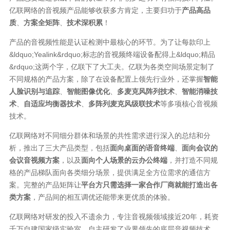
亿联网络的音视频产品能够收获多方肯定，主要归功于
产品高品
质
、
方案全矩阵
、
技术深积累
！
产品的音视频性能是认证检测中最核心的环节。为了让每款印上
&ldquo;Yealink&rdquo;标志的音视频终端设备配得上&ldquo;精品
&rdquo;这两个字，亿联下了大工夫。亿联为各类空间场景定制了
不同规格的产品方案，除了在设备配置上领先行业外，还掌握
智能
人脸识别与追踪
、
智能图像优化
、
多麦克风阵列技术
、
智能消噪技
术
、
自适应均衡器技术
、
多阵列麦克风级联技术
等多项核心音视频
技术。
亿联网络对不同细分群体和场景的共性需求进行深入的总结和分
析，推出了三大产品类型，包括
面向桌面的语音终端
、
面向会议的
会议音视频方案
，以及
面向个人场景的云办公终端
，并打造不同规
格的产品梯队面向各类细分场景，提供满足全方位需求的通信方
案。完整的产品矩阵让
平台方只需选择一家合作厂商就能打造出各
类方案
，产品间的相互调优还能带来更优质的体验。
亿联网络对研发的投入不遗余力，专注音视频领域接近20年，耗资
千万自建国家级实验室，自主研发了业界领先的底层音视频技术，