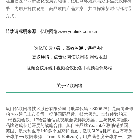
在通信这个不断变化发展的领域，亿联网络愿意与众多生态伙伴携
手，为用户提供易用、高品质的产品方案，共同探索新时代的沟通
方式。
转载请标明来源：
亿联网络www.yealink.com.cn
选亿联“云+端”，高效沟通，远程协作
更多详情，点击访问
亿联网络
|
网站地图
视频会议系统
|
视频会议设备
|
视频会议终端
关于亿联网络
厦门亿联网络技术股份有限公司（股票代码：300628）是面向全球
的企业通信上市公司，提供国际品质、技术领先、友好体验的云
+端
视频会议
、IP语音通信及
视频会议解决方案
，且与
微软
等国际
品牌达成长期深度的战略合作。其自主品牌Yealink亿联畅销美国、
英国、澳大利亚等140多个国家和地区，亿联
SIP话机
市场占有率为
全球第一(数据来源：Frost & Sullivan)，用户满意度全球第一。(数