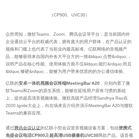
（CP900、UVC30）
众所周知，微软Teams、Zoom、腾讯会议等平台，是当前国内外
企业通信云平台的权威代表，拥有庞大的用户群体，在产品认证的
规格和门槛上也代表了当前业内最高标准。亿联网络的音视频产
品，能够获得来自国内外各大平台方的一致&ldquo;点赞&rdquo;，
说明产品在核心性能、使用体验方面不仅&ldquo;能打&rdquo;而且
&ldquo;够硬&rdquo;，能够为用户带来优质的的办公通信体验。
亿联的
安卓一体机视频会议终端MeetingBar A20
，分别内置了微
软Teams和Zoom的原生系统，能够在延续用户原有习惯的基础
上，提供超高清音视频体验。微软高级产品经理Sandhya Rao在
2020 Ignite大会上，向在场来宾介绍并演示MeetingBar A20与微软
Teams的兼容应用。
通过
腾讯会议认证
的亿联小型会议室音视频设备方案，包括
便携式
免提会议电话CP900
及
超高清USB摄像机UVC30
两款产品。该音视