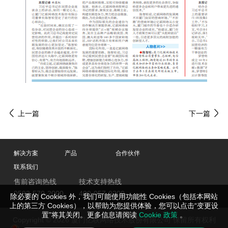
上一篇
下一篇
解决方案
产品
合作伙伴
联系我们
售前咨询热线
技术支持热线
0592-570-2000
400-057-0200
除必要的 Cookies 外，我们可能使用功能性 Cookies（包括本网站
上的第三方 Cookies），以帮助为您提供体验，您可以点击“变更设
置”将其关闭。更多信息请阅读
Cookie 政策
。
Copyright © 2026 厦门亿联网络技术股份有限公司 保留所有权利