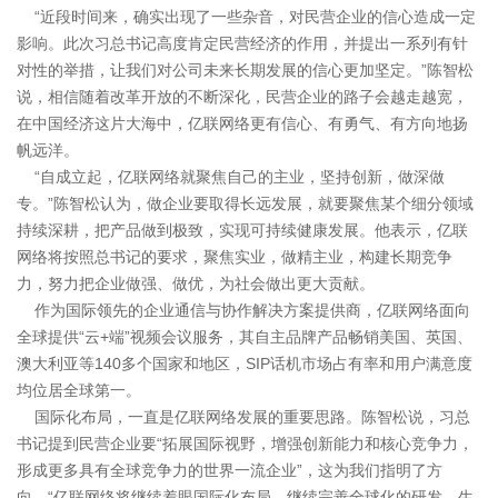
“近段时间来，确实出现了一些杂音，对民营企业的信心造成一定
影响。此次习总书记高度肯定民营经济的作用，并提出一系列有针
对性的举措，让我们对公司未来长期发展的信心更加坚定。”陈智松
说，相信随着改革开放的不断深化，民营企业的路子会越走越宽，
在中国经济这片大海中，亿联网络更有信心、有勇气、有方向地扬
帆远洋。
“自成立起，亿联网络就聚焦自己的主业，坚持创新，做深做
专。”陈智松认为，做企业要取得长远发展，就要聚焦某个细分领域
持续深耕，把产品做到极致，实现可持续健康发展。他表示，亿联
网络将按照总书记的要求，聚焦实业，做精主业，构建长期竞争
力，努力把企业做强、做优，为社会做出更大贡献。
作为国际领先的企业通信与协作解决方案提供商，亿联网络面向
全球提供“云+端”视频会议服务，其自主品牌产品畅销美国、英国、
澳大利亚等140多个国家和地区，SIP话机市场占有率和用户满意度
均位居全球第一。
国际化布局，一直是亿联网络发展的重要思路。陈智松说，习总
书记提到民营企业要“拓展国际视野，增强创新能力和核心竞争力，
形成更多具有全球竞争力的世界一流企业”，这为我们指明了方
向。“亿联网络将继续着眼国际化布局，继续完善全球化的研发、生