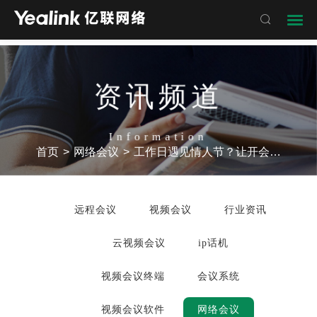

资讯频道
Information
首页
>
网络会议
>
工作日遇见情人节？让开会快一点，约会早一点
远程会议
视频会议
行业资讯
云视频会议
ip话机
视频会议终端
会议系统
视频会议软件
网络会议