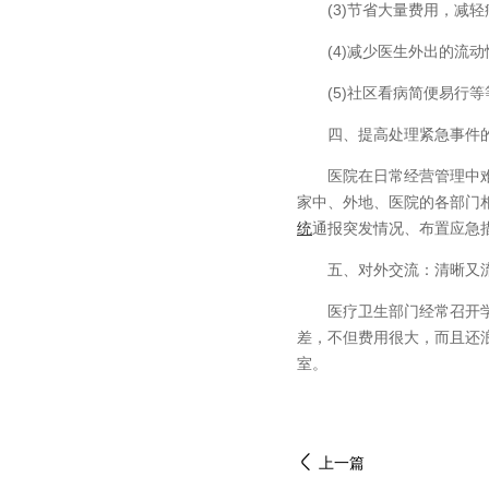
(3)节省大量费用，减轻
(4)减少医生外出的流动
(5)社区看病简便易行等
四、提高处理紧急事件的
医院在日常经营管理中难免会
家中、外地、医院的各部门
统
通报突发情况、布置应急
五、对外交流：清晰又流
医疗卫生部门经常召开学术
差，不但费用很大，而且还
室。
上一篇