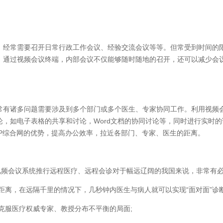
常需要召开日常行政工作会议、经验交流会议等等。但常受到时间的限
，通过视频会议终端，内部会议不仅能够随时随地的召开，还可以减少会
诸多问题需要涉及到多个部门或多个医生、专家协同工作。利用视频会
论，如电子表格的共享和讨论，Word文档的协同讨论等，同时进行实时
IP综合网的优势，提高办公效率，拉近各部门、专家、医生的距离。
频会议系统推行远程医疗、远程会诊对于幅远辽阔的我国来说，非常有
离，在远隔千里的情况下，几秒钟内医生与病人就可以实现“面对面”诊断
克服医疗权威专家、教授分布不平衡的局面;