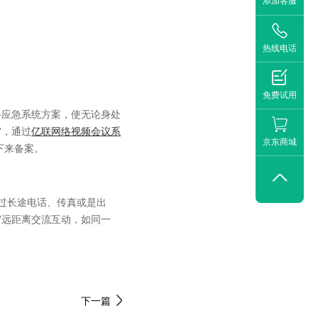
添加客服

热线电话

免费试用
-应急系统方案，使无论身处
”，通过
亿联网络视频会议系
京东商城
下来备案。

过长途电话、传真或是出
”远距离交流互动，如同一
下一篇