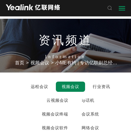

资讯频道
Information
首页
>
视频会议
>
小ME有约 | 专访亿联副总经理、董事会秘书张惠荣：亿联的目标是做行业第一
远程会议
视频会议
行业资讯
云视频会议
ip话机
视频会议终端
会议系统
视频会议软件
网络会议