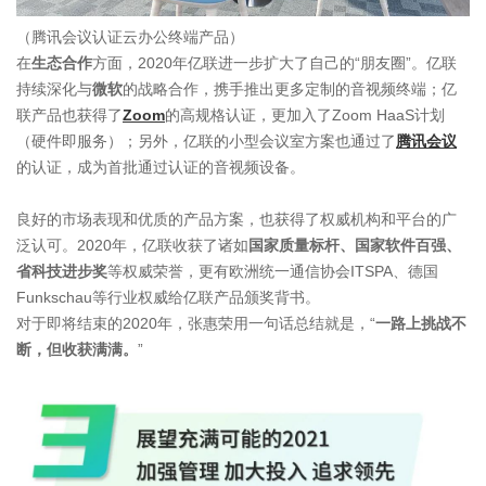
（腾讯会议认证云办公终端产品）
在
生态合作
方面，2020年亿联进一步扩大了自己的“朋友圈”。亿联
持续深化与
微软
的战略合作，携手推出更多定制的音视频终端；亿
联产品也获得了
Zoom
的高规格认证，更加入了Zoom HaaS计划
（硬件即服务）；另外，亿联的小型会议室方案也通过了
腾讯会议
的认证，成为首批通过认证的音视频设备。
良好的市场表现和优质的产品方案，也获得了权威机构和平台的广
泛认可。2020年，亿联收获了诸如
国家质量标杆、国家软件百强、
省科技进步奖
等权威荣誉，更有欧洲统一通信协会ITSPA、德国
Funkschau等行业权威给亿联产品颁奖背书。
对于即将结束的2020年，张惠荣用一句话总结就是，“
一路上挑战不
断，但收获满满。
”