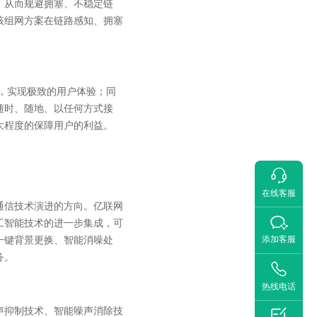
，从而规避拥塞、不稳定链
该组网方案在链路感知、拥塞
优，实现极致的用户体验；同
随时、随地、以任何方式接
大程度的保障用户的利益。

在线客服
通信技术演进的方向。亿联网

工智能技术的进一步集成，可
添加客服
一键背景更换、智能消噪处
务。

热线电话
声抑制技术、智能噪声消除技
