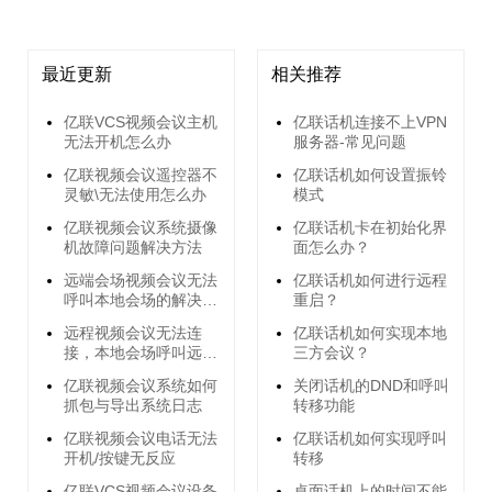
最近更新
相关推荐
亿联VCS视频会议主机
亿联话机连接不上VPN
无法开机怎么办
服务器-常见问题
亿联视频会议遥控器不
亿联话机如何设置振铃
灵敏\无法使用怎么办
模式
亿联视频会议系统摄像
亿联话机卡在初始化界
机故障问题解决方法
面怎么办？
远端会场视频会议无法
亿联话机如何进行远程
呼叫本地会场的解决方
重启？
法
远程视频会议无法连
亿联话机如何实现本地
接，本地会场呼叫远端
三方会议？
会场无响应的解决方法
亿联视频会议系统如何
关闭话机的DND和呼叫
抓包与导出系统日志
转移功能
亿联视频会议电话无法
亿联话机如何实现呼叫
开机/按键无反应
转移
亿联VCS视频会议设备
桌面话机上的时间不能