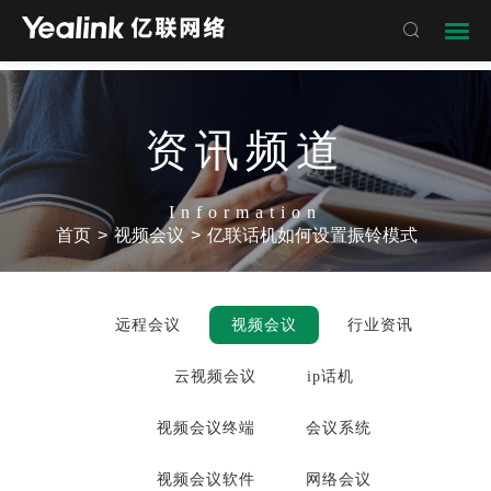

资讯频道
Information
首页
>
视频会议
>
亿联话机如何设置振铃模式
远程会议
视频会议
行业资讯
云视频会议
ip话机
视频会议终端
会议系统
视频会议软件
网络会议